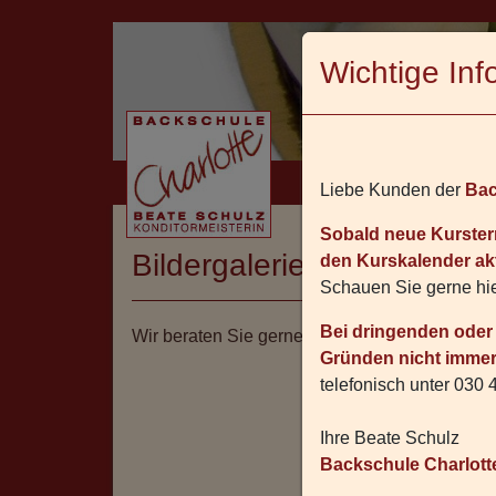
Wichtige Inf
D
Liebe Kunden der
Bac
Sobald neue Kurster
Bildergalerie
> Kulinarisc
den Kurskalender akt
Schauen Sie gerne hie
Bei dringenden oder 
Wir beraten Sie gerne vor Ort in der
Backschul
Gründen nicht immer
telefonisch unter 030 
Ihre Beate Schulz
Backschule Charlott