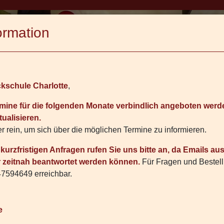
ormation
ie Backschule
Kursangebot
Backevents
Gutschein
kschule Charlotte
,
mine für die folgenden Monate verbindlich angeboten werd
he Präsente und Geschenkideen
ualisieren.
r rein, um sich über die möglichen Termine zu informieren.
kurzfristigen Anfragen rufen Sie uns bitte an, da Emails au
e Charlotte
oder telefonisch unter
030 47594649
.
 zeitnah beantwortet werden können.
Für Fragen und Bestell
47594649 erreichbar.
e